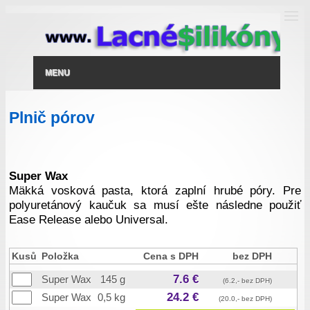
MENU
Plnič pórov
Super Wax
Mäkká vosková pasta, ktorá zaplní hrubé póry. Pre
polyuretánový kaučuk sa musí ešte následne použiť
Ease Release alebo Universal.
Kusů
Položka
Cena s DPH
bez DPH
7.6 €
Super Wax
145 g
(6.2,- bez DPH)
24.2 €
Super Wax
0,5 kg
(20.0,- bez DPH)