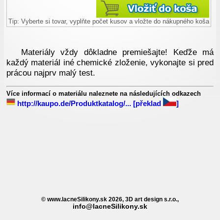
Tip: Vyberte si tovar, vyplňte počet kusov a vložte do nákupného koša
Materiály vždy dôkladne premiešajte! Keďže má
každý materiál iné chemické zloženie, vykonajte si pred
prácou najprv malý test.
Více informací o materiálu naleznete na následujících odkazech
http://kaupo.de/Produktkatalog/...
[překlad
]
© www.lacneSilikony.sk 2026, 3D art design s.r.o.,
info@lacneSilikony.sk