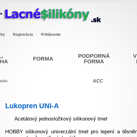
vky
Registrácia
Prihlásenie
,
PODPORNÁ
V
FORMA
OHA
FORMA
ACC
tele:
Lukopren UNI-A
Acetátový jednosložkový silikonový tmel
HOBBY silikonový univerzální tmel pro lepení a těsněn