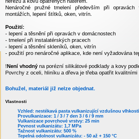
nerezu a kovů opatřených nátěrem.
Nenáročné pružné tmelení především při opravách 
montážích, lepení štítků, oken, vitrín.
Použití:
- lepení a těsnění při opravách v domácnostech
- tmelení při instalatérských pracech
- lepení a těsnění skleníků, oken, vitrín
- použití pro nenáročné aplikace, kde není vyžadována tep
!
Není vhodný
na porézní silikátové podklady a kovy podlé
Povrchy z oceli, hliníku a dřeva je třeba opatřit kvalitním
Bohužel, materiál již nelze objednat.
Vlastnosti
Vzhled: nestékavá pasta vulkanizující vzdušnou vlhkostí
Provulkanizace: 1 / 3 / 7 den 3 / 6 / 9 mm
Vulkanizace povrchové vrstvy: 25 min
Pevnost vulkanizátu: 1,7 MPa
Tažnost vulkanizátu: 500 %
Tepelná odolnost vulkanizátu: - 50 až + 150 °C