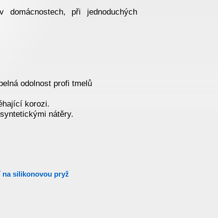
v domácnostech, při jednoduchých
elná odolnost profi tmelů
hající korozi.
i syntetickými nátěry.
 na silikonovou pryž