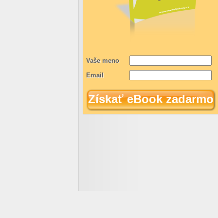
Vaše meno
Email
Získať eBook zadarmo