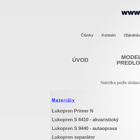
Články
Kontakt
Objedná
MODEL
ÚVOD
PREDL
Nabídka podle dodava
Materiály
Lukopren Primer N
Lukopren S 6410 - akvaristický
Lukopren S 9440 - autaoprava
Lukopren separátor