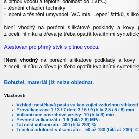
s pitnou vodou a teplotní odolnost do 150°C)
- těsnění chladící techniky
- lepení a těsnění umyvadel, WC mís. Lepení štítků, silik
Není vhodný na porézní silikátové podklady a kovy p
z oceli, hliníku a dřeva je třeba opatřit kvalitními syntetic
Atestován pro přímý styk s pitnou vodou
.
!
Není vhodný
na porézní silikátové podklady a kovy p
z oceli, hliníku a dřeva je třeba opatřit kvalitními syntetic
Bohužel, materiál již nelze objednat.
Vlastnosti
Vzhled: nestékavá pasta vulkanizující vzdušnou vlhkostí
Provulkanizace 1 / 3 / 7 den: 3 / 6 / 9 (bílá 2,5 / 5 / 8) mm
Vulkanizace povrchové vrstvy: 10 (bílá 8) min
Pevnost vulkanizátu: 1,9 (bílá 2,8) MPa
Tažnost vulkanizátu: 400 (bílá 280) %
Tepelná odolnost vulkanizátu: - 50 až 180 (bílá až 200) °C