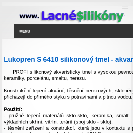
MENU
Lukopren S 6410 silikonový tmel - akvar
PROFI silikonový akvaristický tmel s vysokou pevnost
keramiky, porcelánu, smaltu, nerezu.
Konstrukční lepení akvárií, těsnění nerezových, skleněn
přicházejí do přímého styku s potravinami a pitnou vodou.
Použití:
- pružné lepení materiálů sklo-sklo, keramika, smalt. 
výkladních skříní, vitrín, terárií (spoj sklo - sklo).
- těsnění zařízení a konstrukcí, která jsou v kontaktu s 