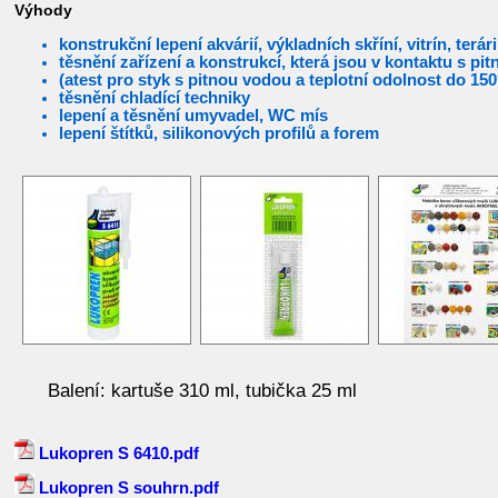
Výhody
konstrukční lepení akvárií, výkladních skříní, vitrín, terári
těsnění zařízení a konstrukcí, která jsou v kontaktu s pi
(atest pro styk s pitnou vodou a teplotní odolnost do 15
těsnění chladící techniky
lepení a těsnění umyvadel, WC mís
lepení štítků, silikonových profilů a forem
Balení: kartuše 310 ml, tubička 25 ml
Lukopren S 6410.pdf
Lukopren S souhrn.pdf