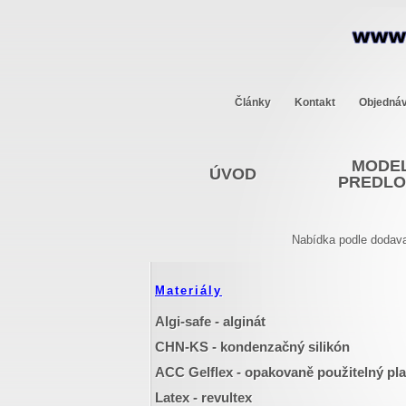
Články
Kontakt
Objedná
MODEL
ÚVOD
PREDL
Nabídka podle dodava
Materiály
Algi-safe - alginát
CHN-KS - kondenzačný silikón
ACC Gelflex - opakovaně použitelný pla
Latex - revultex