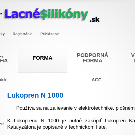
vky
Registrácia
Prihlásenie
,
PODPORNÁ
V
FORMA
OHA
FORMA
ACC
tele:
Lukopren N 1000
Používa sa na zalievanie v elektrotechnike, plošnému
K Lukoprénu N 1000 je nutné zakúpiť Lukoprén Kat
st
Katalyzátora je popísané v technickom liste.