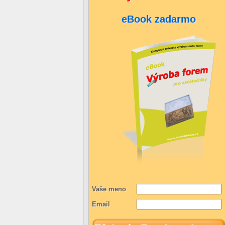
eBook zadarmo
Vaše meno
Email