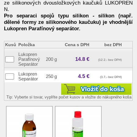
ze silikonových dvousložkových kaučuků LUKOPREN
N.
Pro separaci spojů typu silikon - silikon (např.
dělené formy ze silikonového kaučuku) je vhodnější
Lukopren Parafínový separátor.
Kusů
Položka
Cena s DPH
bez DPH
Lukopren
14.8 €
Parafínový
200 g
(12.2,- bez DPH)
Separátor
Lukopren
4.5 €
250 g
(3.7,- bez DPH)
Separátor
Tip: Vyberte si tovar, vyplňte počet kusov a vložte do nákupného koša