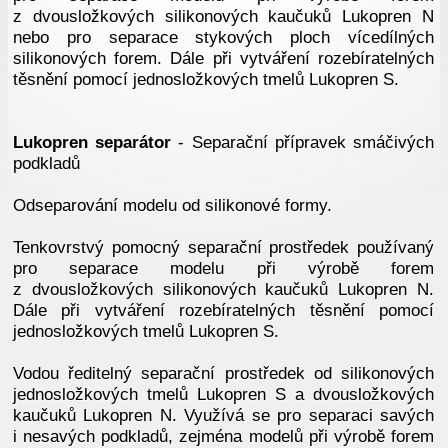
z dvousložkových silikonových kaučuků Lukopren N
nebo pro separace stykových ploch vícedílných
silikonových forem. Dále při vytváření rozebíratelných
těsnění pomocí jednosložkových tmelů Lukopren S.
Lukopren separátor
- Separační přípravek smáčivých
podkladů
Odseparování modelu od silikonové formy.
Tenkovrstvý pomocný separační prostředek používaný
pro separace modelu při výrobě forem
z dvousložkových silikonových kaučuků Lukopren N.
Dále při vytváření rozebíratelných těsnění pomocí
jednosložkových tmelů Lukopren S.
Vodou ředitelný separační prostředek od silikonových
jednosložkových tmelů Lukopren S a dvousložkových
kaučuků Lukopren N. Využívá se pro separaci savých
i nesavých podkladů, zejména modelů při výrobě forem