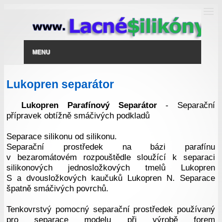
MENU
Lukopren separátor
Lukopren Parafínový Separátor
- Separační
přípravek obtížně smáčivých podkladů
Separace silikonu od silikonu.
Separační prostředek na bázi parafínu
v bezaromátovém rozpouštědle sloužící k separaci
silikonových jednosložkových tmelů Lukopren
S a dvousložkových kaučuků Lukopren N. Separace
špatně smáčivých povrchů.
Tenkovrstvý pomocný separační prostředek používaný
pro separace modelu při výrobě forem