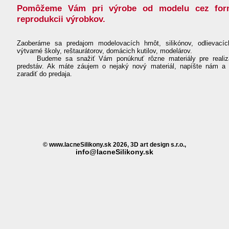
Pomôžeme Vám pri výrobe od modelu cez for
reprodukcii výrobkov.
Zaoberáme sa predajom modelovacích hmôt, silikónov, odlievací
výtvarné školy, reštaurátorov, domácich kutilov, modelárov.
Budeme sa snažiť Vám ponúknuť rôzne materiály pre realizá
predstáv. Ak máte záujem o nejaký nový materiál, napíšte nám a
zaradiť do predaja.
© www.lacneSilikony.sk 2026, 3D art design s.r.o.,
info@lacneSilikony.sk