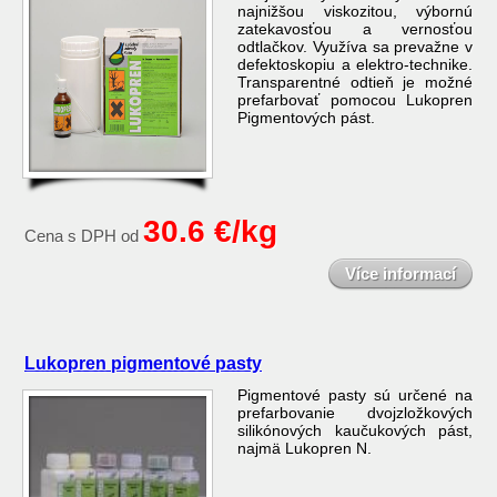
najnižšou viskozitou, výbornú
zatekavosťou a vernosťou
odtlačkov. Využíva sa prevažne v
defektoskopiu a elektro-technike.
Transparentné odtieň je možné
prefarbovať pomocou Lukopren
Pigmentových pást.
30.6 €/kg
Cena s DPH od
Více informací
Lukopren pigmentové pasty
Pigmentové pasty sú určené na
prefarbovanie dvojzložkových
silikónových kaučukových pást,
najmä Lukopren N.