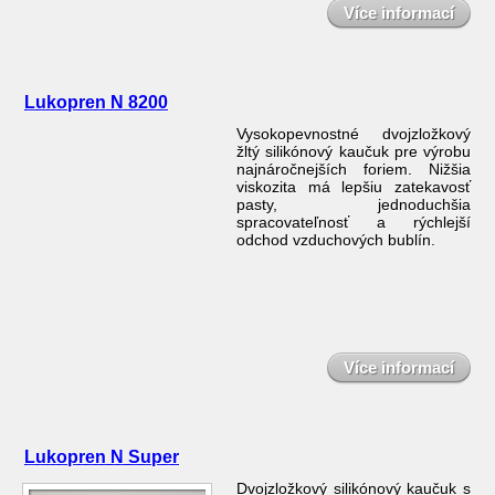
Více informací
Lukopren N 8200
Vysokopevnostné dvojzložkový
žltý silikónový kaučuk pre výrobu
najnáročnejších foriem. Nižšia
viskozita má lepšiu zatekavosť
pasty, jednoduchšia
spracovateľnosť a rýchlejší
odchod vzduchových bublín.
Více informací
Lukopren N Super
Dvojzložkový silikónový kaučuk s