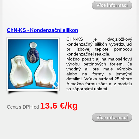
Více informací
ChN-KS - Kondenzační silikon
CHN-KS je dvojzložkový
kondenzačný silikón vytvrdzujúci
pri izbovej teplote pomocou
kondenzačnej reakcie.
Možno použiť aj na malosériovú
výrobu betónových foriem. Je
vhodný aj pre malé výrobky
alebo na formy s jemnými
detailmi. Vďaka tvrdosti 25 shore
A možno formu sňať aj z modelu
so zápornými uhlami.
13.6 €/kg
Cena s DPH od
Více informací