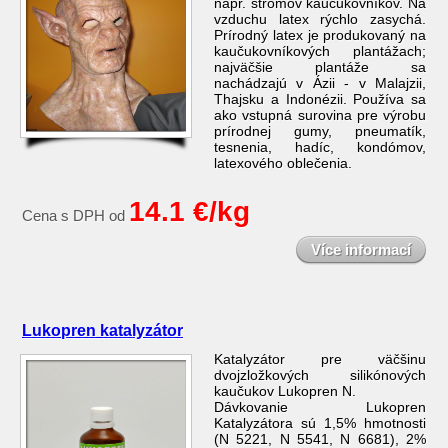
napr. stromov kaučukovníkov. Na
vzduchu latex rýchlo zasychá.
Prírodný latex je produkovaný na
kaučukovníkových plantážach;
najväčšie plantáže sa
nachádzajú v Ázii - v Malajzii,
Thajsku a Indonézii. Používa sa
ako vstupná surovina pre výrobu
prírodnej gumy, pneumatík,
tesnenia, hadíc, kondómov,
latexového oblečenia.
14.1 €/kg
Cena s DPH od
Více informací
Lukopren katalyzátor
Katalyzátor pre väčšinu
dvojzložkových silikónových
kaučukov Lukopren N.
Dávkovanie Lukopren
Katalyzátora sú 1,5% hmotnosti
(N 5221, N 5541, N 6681), 2%