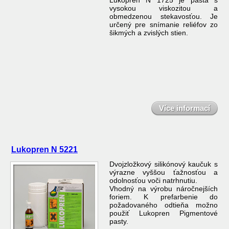
Lukopren N 1725 je pasta s
vysokou viskozitou a
obmedzenou stekavosťou. Je
určený pre snímanie reliéfov zo
šikmých a zvislých stien.
Více informací
Lukopren N 5221
Dvojzložkový silikónový kaučuk s
výrazne vyššou ťažnosťou a
odolnosťou voči natrhnutiu.
Vhodný na výrobu náročnejších
foriem. K prefarbenie do
požadovaného odtieňa možno
použiť Lukopren Pigmentové
pasty.