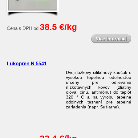
38.5 €/kg
Cena s DPH od
Více informací
Lukopren N 5541
Dvojzložkový silikónový kaučuk s
vysokou tepelnou odolnosťou
určený pre odlievanie
nízkotavných kovov (zliatiny
olova, cínu, antimónu) do teplôt
320 ° C a na výrobu tepelne
odolných tesnení pre tepelné
zariadenia (napr. Sušiarne).