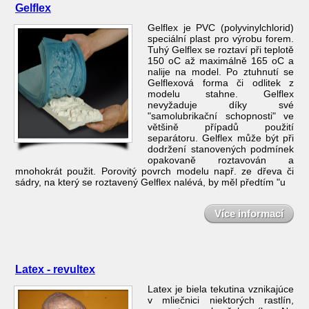
Gelflex
Gelflex je PVC (polyvinylchlorid)
speciální plast pro výrobu forem.
Tuhý Gelflex se roztaví při teplotě
150 oC až maximálně 165 oC a
nalije na model. Po ztuhnutí se
Gelflexová forma či odlitek z
modelu stahne. Gelflex
nevyžaduje díky své
"samolubrikační schopnosti" ve
většině případů použití
separátoru. Gelflex může být při
dodržení stanovených podmínek
opakovaně roztavován a
mnohokrát použit. Porovitý povrch modelu např. ze dřeva či
sádry, na který se roztavený Gelflex nalévá, by měl předtím "u
Více informací
Latex - revultex
Latex je biela tekutina vznikajúce
v mliečnici niektorých rastlín,