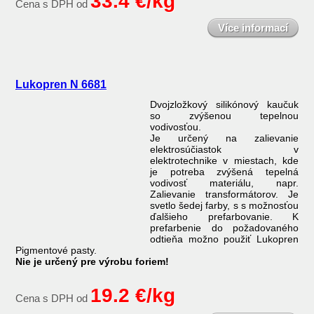
33.4 €/kg
Cena s DPH od
Více informací
Lukopren N 6681
Dvojzložkový silikónový kaučuk
so zvýšenou tepelnou
vodivosťou.
Je určený na zalievanie
elektrosúčiastok v
elektrotechnike v miestach, kde
je potreba zvýšená tepelná
vodivosť materiálu, napr.
Zalievanie transformátorov. Je
svetlo šedej farby, s s možnosťou
ďalšieho prefarbovanie. K
prefarbenie do požadovaného
odtieňa možno použiť Lukopren
Pigmentové pasty.
Nie je určený pre výrobu foriem!
19.2 €/kg
Cena s DPH od