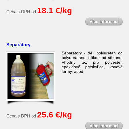
18.1 €/kg
Cena s DPH od
Více informací
Separátory
Separátory - dělí polyuretan od
polyureatanu, silikon od silikonu.
Vhodný též pro polyester,
epoxidové pryskyřice, kovové
formy, apod.
25.6 €/kg
Cena s DPH od
Více informací