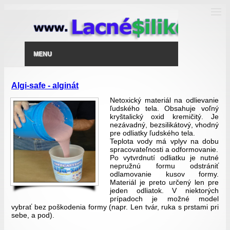
MENU
Algi-safe - alginát
Netoxický materiál na odlievanie
ľudského tela. Obsahuje voľný
kryštalický oxid kremičitý. Je
nezávadný, bezsilikátový, vhodný
pre odliatky ľudského tela.
Teplota vody má vplyv na dobu
spracovateľnosti a odformovanie.
Po vytvrdnutí odliatku je nutné
nepružnú formu odstrániť
odlamovanie kusov formy.
Materiál je preto určený len pre
jeden odliatok. V niektorých
prípadoch je možné model
vybrať bez poškodenia formy (napr. Len tvár, ruka s prstami pri
sebe, a pod).