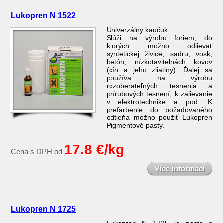
Lukopren N 1522
Univerzálny kaučuk.
Slúži na výrobu foriem, do
ktorých možno odlievať
syntetickej živice, sadru, vosk,
betón, nízkotavitelnách kovov
(cín a jeho zliatiny). Ďalej sa
používa na výrobu
rozoberateľných tesnenia a
prírubových tesnení, k zalievanie
v elektrotechnike a pod. K
prefarbenie do požadovaného
odtieňa možno použiť Lukopren
Pigmentové pasty.
17.8 €/kg
Cena s DPH od
Více informací
Lukopren N 1725