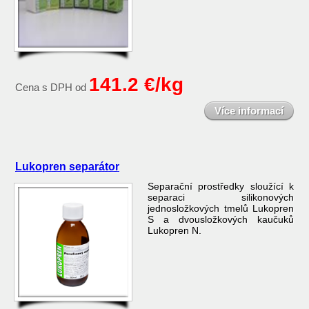
141.2 €/kg
Cena s DPH od
Více informací
Lukopren separátor
Separační prostředky sloužící k
separaci silikonových
jednosložkových tmelů Lukopren
S a dvousložkových kaučuků
Lukopren N.