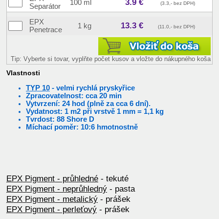
3.9 €
100 ml
(3.3,- bez DPH)
Separátor
EPX
13.3 €
1 kg
(11.0,- bez DPH)
Penetrace
Tip: Vyberte si tovar, vyplňte počet kusov a vložte do nákupného koša
Vlastnosti
TYP 10
- velmi rychlá pryskyřice
Zpracovatelnost: cca 20 min
Vytvrzení: 24 hod (plně za cca 6 dní).
Vydatnost: 1 m2 při vrstvě 1 mm = 1,1 kg
Tvrdost: 88 Shore D
Míchací poměr: 10:6 hmotnostně
EPX Pigment - průhledné
- tekuté
EPX Pigment - neprůhledný
- pasta
EPX Pigment - metalický
- prášek
EPX Pigment - perleťový
- prášek