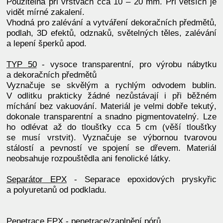
Použitelná při vrstvách cca 10 – 20 mm. Při větších je
vidět mírné zakalení.
Vhodná pro zalévání a vytváření dekoračních předmětů,
podlah, 3D efektů, odznaků, světelných těles, zalévání
a lepení šperků apod.
TYP 50
- vysoce transparentní, pro výrobu nábytku
a dekoračních předmětů
Vyznačuje se skvělým a rychlým odvodem bublin.
V odlitku prakticky žádné nezůstávají i při běžném
míchání bez vakuování. Materiál je velmi dobře tekutý,
dokonale transparentní a snadno pigmentovatelný. Lze
ho odlévat až do tloušťky cca 5 cm (věší tloušťky
se musí vrstvit). Vyznačuje se výbornou tvarovou
stálostí a pevností ve spojení se dřevem. Materiál
neobsahuje rozpouštědla ani fenolické látky.
Separátor EPX
- Separace epoxidových pryskyřic
a polyuretanů od podkladu.
Penetrace EPX
- penetrace/zaplnění pórů