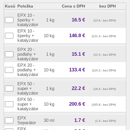
Kusů
Položka
Cena s DPH
bez DPH
EPX 10 -
16.5 €
šperky +
1 kg
(13.6,- bez DPH)
katalyzátor
EPX 10 -
146.8 €
šperky +
10 kg
(121.3,- bez DPH)
katalyzátor
EPX 20 -
15.1 €
podlahy +
1 kg
(12.5,- bez DPH)
katalyzátor
EPX 20 -
133.4 €
podlahy +
10 kg
(110.2,- bez DPH)
katalyzátor
EPX 50 -
22.2 €
super +
1 kg
(18.4,- bez DPH)
katalyzátor
EPX 50 -
200.6 €
super +
10 kg
(165.8,- bez DPH)
katalyzátor
EPX
1.7 €
30 ml
(1.4,- bez DPH)
Separátor
EPX