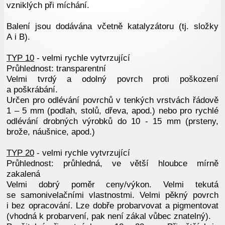
vzniklých při míchání.
Balení jsou dodávána včetně katalyzátoru (tj. složky
A i B).
TYP 10
- velmi rychle vytvrzující
Průhlednost: transparentní
Velmi tvrdý a odolný povrch proti poškození
a poškrábání.
Určen pro odlévání povrchů v tenkých vrstvách řádově
1 – 5 mm (podlah, stolů, dřeva, apod.) nebo pro rychlé
odlévání drobných výrobků do 10 - 15 mm (prsteny,
brože, náušnice, apod.)
TYP 20
- velmi rychle vytvrzující
Průhlednost: průhledná, ve větší hloubce mírně
zakalená
Velmi dobrý poměr ceny/výkon. Velmi tekutá
se samonivelačními vlastnostmi. Velmi pěkný povrch
i bez opracování. Lze dobře probarvovat a pigmentovat
(vhodná k probarvení, pak není zákal vůbec znatelný).