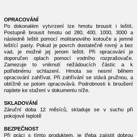
OPRACOVÁNÍ
Po dokonalém vytvrzení lze hmotu brousit i leštit.
Postupně brousit hmotu od 280, 400, 1000, 3000 a
následně leštit pomocí molitanového kotouče a jemné
leštící pasty. Pokud je povrch dostatečně rovný a bez
vad, je možné jej jenom leštit. Při opracování je
doporučen oplach pomocí vodního rozprašovače.
Zamezuje to vniknutí nežádoucích částic a k
potřebnému ochlazení. Hmota se nesmí během
opracování zahřívat. Při zahřívání se stává pružnou, a
obtížně se potom opracovává. Podrobnosti k broušení
najdete ke stažení v dokumentu níže.
SKLADOVÁNÍ
Záruční doba 12 měsíců, skladuje se v suchu při
pokojové teplotě
BEZPEČNOST
Při práci s tímto produktem, je třeba zajistit dobrou