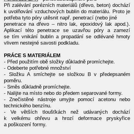
Při zalévání porézních materiálů (dřevo, beton) dochází
k uvolňování vzduchových bublin do materiálu. Proto je
potřeba tyto póry utěsnit např. penetrací (nebo jiné
penetrace na dřevo – nitro lak, epoxidový lak apod.).
Aplikací této penetrace se uzavřou póry a zamezí
se tím vnikání bublin a propadání se odlévané hmoty
vlivem nestejné savosti podkladu.
PRÁCE S MATERIÁLEM
- Před použitím obě složky důkladně promíchejte.
- Odeberte potřebné množství
- Složku A smíchejte se složkou B v předepsaném
poměru.
- Směs důkladně promíchejte.
- Nalijte na místo nebo do předem separované formy.
- Znečistěné nástroje umyjte pomocí acetonu nebo
technického benzínu.
- Ve větších tloušťkách než udávaných dochází
k velkému ohřevu a hrozí deformace pryskyřice
a poškození formy.