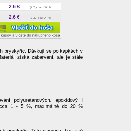
2.6 €
(2.2,- bez DPH)
2.6 €
(2.2,- bez DPH)
et kusov a vložte do nákupného koša
h pryskyřic. Dávkují se po kapkách v
eriál získá zabarvení, ale je stále
vání polyuretanových, epoxidový i
d cca 1 - 5 %, maximálně do 20 %
h pryskyřic. Tyto pigmenty lze také