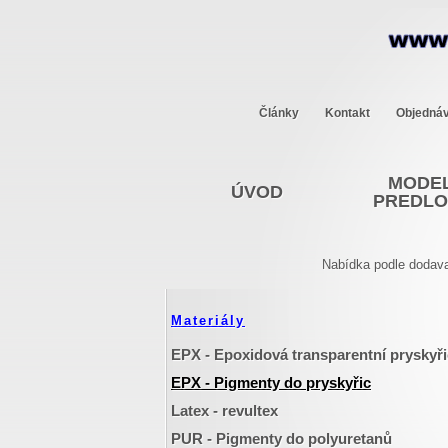
Články
Kontakt
Objedná
MODEL
ÚVOD
PREDL
Nabídka podle dodava
Materiály
EPX - Epoxidová transparentní pryskyř
EPX - Pigmenty do pryskyřic
Latex - revultex
PUR - Pigmenty do polyuretanů