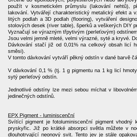
použít v kosmetickém průmyslu (lakování nehtů), p
lakování. Vytvářejí charakteristický metalický efekt a v
litých podlah a 3D podlah (flooring), vytváření desig
stolových desek (river table), šperků a veškerých DIY p
Vyznačují se výrazným třpytivým (perleťovým) odstínem
Jsou velmi jemně mleté, velmi výrazné, syté a kryvé. D
Dávkování stačí již od 0,01% na celkový obsah licí hm
směsi).
V tomto dávkování vytváří pěkný odstín v dané barvě čás
V dávkování 0,1 % (tj. 1 g pigmentu na 1 kg licí hmoty)
sytý perleťový odstín.
Jednotlivé odstíny lze mezi sebou míchat v libovoln
jedinečných odstínů.
EPX Pigment - luminiscenční
Svítící pigment je fotoluminiscenční pigment vhodný k
pryskyřic. Již po krátké absorpci světla můžete v 
dlouhotrvající neonový svit. Tento jev je stále opakov