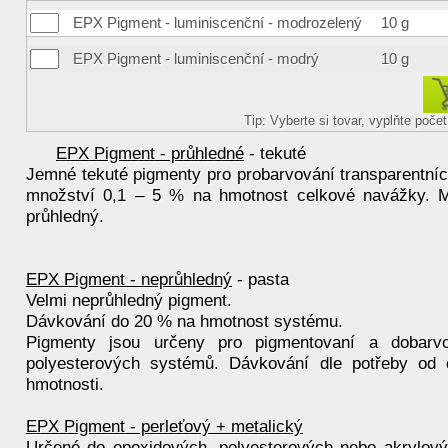
EPX Pigment - luminiscenční - modrozelený
10 g
EPX Pigment - luminiscenční - modrý
10 g
Tip: Vyberte si tovar, vyplňte poč
EPX Pigment - průhledné
- tekuté
Jemné tekuté pigmenty pro probarvování transparentníc
množství 0,1 – 5 % na hmotnost celkové navážky. Mat
průhledný.
EPX Pigment - neprůhledný
- pasta
Velmi neprůhledný pigment.
Dávkování do 20 % na hmotnost systému.
Pigmenty jsou určeny pro pigmentovaní a dobarvo
polyesterových systémů. Dávkování dle potřeby o
hmotnosti.
EPX Pigment - perleťový + metalický
Určené do epoxidových, polyesterových nebo akrylovýc