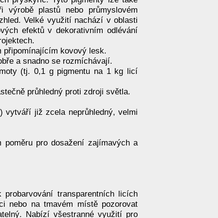
ři výrobě plastů nebo průmyslovém
zhled. Velké využití nachází v oblasti
nových efektů v dekorativním odlévání
rojektech.
 připomínajícím kovový lesk.
obře a snadno se rozmíchávají.
oty (tj. 0,1 g pigmentu na 1 kg licí
tečně průhledný proti zdroji světla.
 vytváří již zcela neprůhledný, velmi
ém poměru pro dosažení zajímavých a
 probarvování transparentních licích
noci nebo na tmavém místě pozorovat
atelný. Nabízí všestranné využití pro