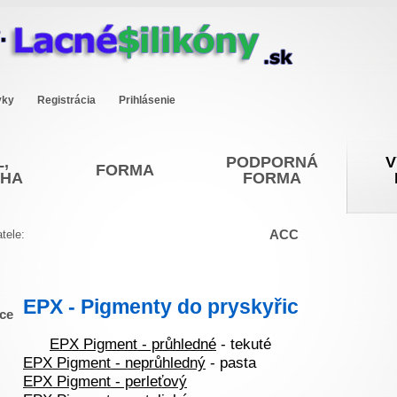
vky
Registrácia
Prihlásenie
,
PODPORNÁ
V
FORMA
OHA
FORMA
ACC
tele:
EPX - Pigmenty do pryskyřic
ice
EPX Pigment - průhledné
- tekuté
EPX Pigment - neprůhledný
- pasta
EPX Pigment - perleťový